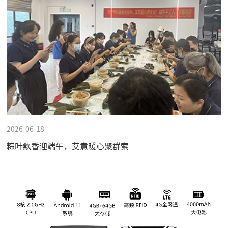
2026-06-18
粽叶飘香迎端午，艾意暖心聚群索