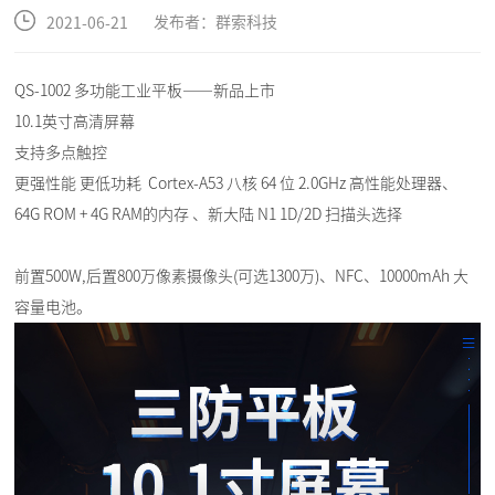
发布者：群索科技
2021-06-21
QS-1002 多功能工业平板——新品上市
10.1英寸高清屏幕
支持多点触控
更强性能 更低功耗 Cortex-A53 八核 64 位 2.0GHz 高性能处理器、
64G ROM + 4G RAM的内存 、新大陆 N1 1D/2D 扫描头选择
前置500W,后置800万像素摄像头(可选1300万)、NFC、10000mAh 大
容量电池。